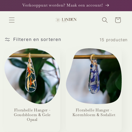
Meteen
Verkooppunt worden? Maak een account!
naar de
content
Winkelwagen
Filteren en sorteren
15 producten
Florabelle Hanger -
Florabelle Hanger -
Goudsbloem & Gele
Korenbloem & Sodaliet
Opaal